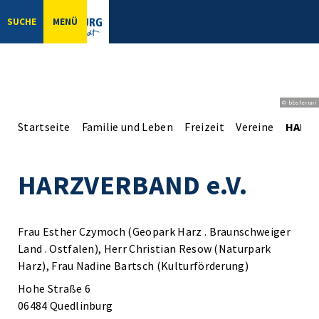
SUCHE
MENÜ
© bbsferrari
Startseite
Familie und Leben
Freizeit
Vereine
HARZV
HARZVERBAND e.V.
Frau Esther Czymoch (Geopark Harz . Braunschweiger
Land . Ostfalen), Herr Christian Resow (Naturpark
Harz), Frau Nadine Bartsch (Kulturförderung)
Hohe Straße 6
06484 Quedlinburg