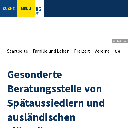
SUCHE
MENÜ
© bbsferrari
Startseite
Familie und Leben
Freizeit
Vereine
Geson
Gesonderte
Beratungsstelle von
Spätaussiedlern und
ausländischen