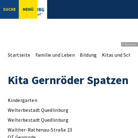
SUCHE
MENÜ
© bbsferrari
Startseite
Familie und Leben
Bildung
Kitas und Schul
Kita Gernröder Spatzen
Kindergarten
Welterbestadt Quedlinburg
Welterbestadt Quedlinburg
Walther-Rathenau-Straße 23
OT Gernrode