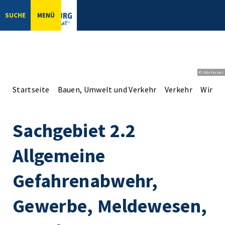
SUCHE
MENÜ
© bbsferrari
Startseite
Bauen, Umwelt und Verkehr
Verkehr
Winter
Sachgebiet 2.2
Allgemeine
Gefahrenabwehr,
Gewerbe, Meldewesen,