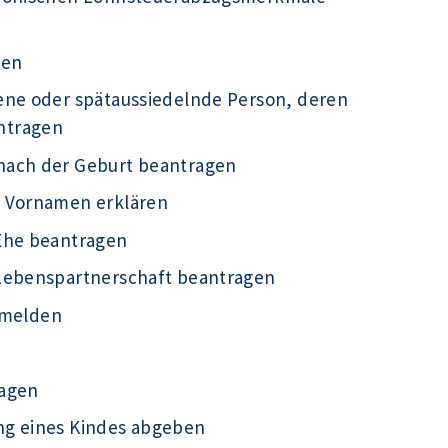
gen
ene oder spätaussiedelnde Person, deren
ntragen
nach der Geburt beantragen
r Vornamen erklären
Ehe beantragen
 Lebenspartnerschaft beantragen
g melden
ragen
ng eines Kindes abgeben