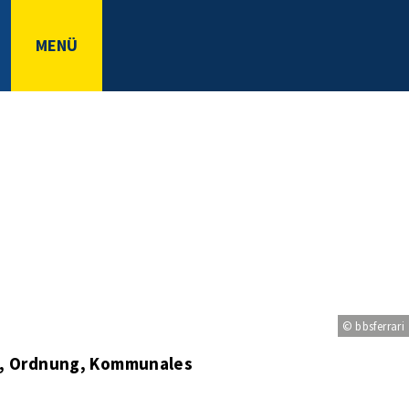
MENÜ
© bbsferrari
t, Ordnung, Kommunales