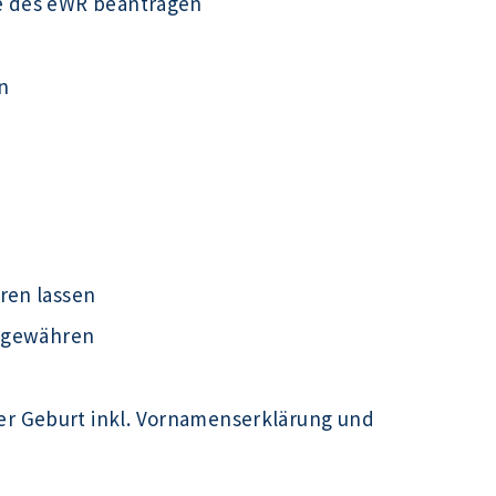
e des eWR beantragen
n
ren lassen
t gewähren
r Geburt inkl. Vornamenserklärung und