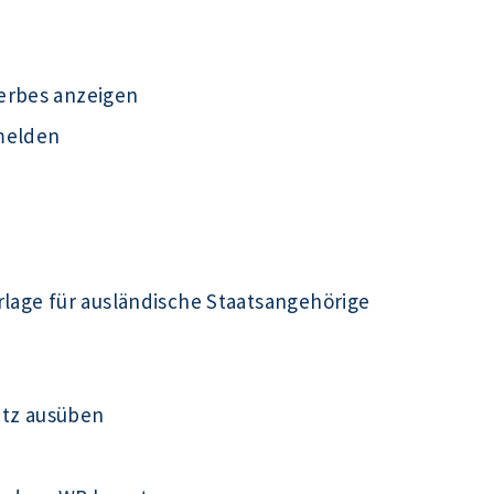
erbes anzeigen
melden
rlage für ausländische Staatsangehörige
utz ausüben