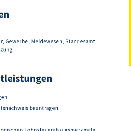
en
hr, Gewerbe, Meldewesen, Standesamt
tzung
stleistungen
gen
ätsnachweis beantragen
tronischen Lohnsteuerabzugsmerkmale