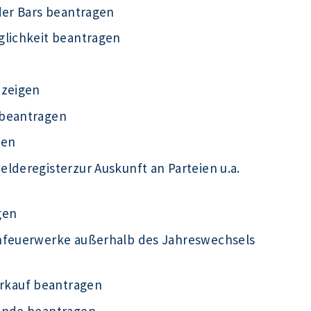
der Bars beantragen
glichkeit beantragen
nzeigen
 beantragen
gen
lderegisterzur Auskunft an Parteien u.a.
gen
infeuerwerke außerhalb des Jahreswechsels
rkauf beantragen
kunde beantragen