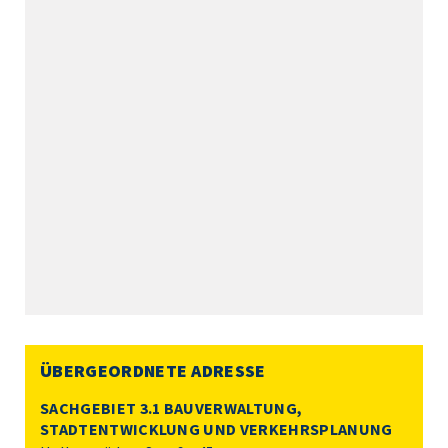
ÜBERGEORDNETE ADRESSE
SACHGEBIET 3.1 BAUVERWALTUNG,
STADTENTWICKLUNG UND VERKEHRSPLANUNG