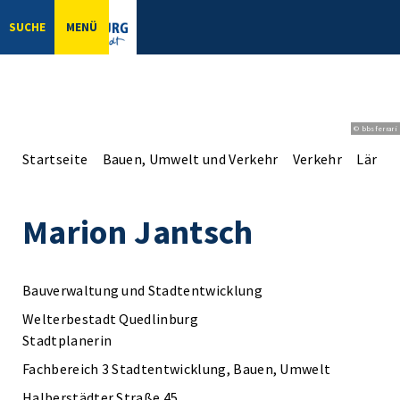
SUCHE
MENÜ
© bbsferrari
Startseite
Bauen, Umwelt und Verkehr
Verkehr
Lärms
Marion Jantsch
Bauverwaltung und Stadtentwicklung
Welterbestadt Quedlinburg
Stadtplanerin
Fachbereich 3 Stadtentwicklung, Bauen, Umwelt
Halberstädter Straße 45