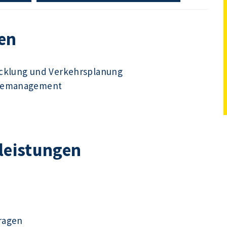
en
icklung und Verkehrsplanung
udemanagement
tleistungen
ragen