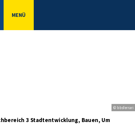
MENÜ
© bbsferrari
chbereich 3 Stadtentwicklung, Bauen, Umwelt