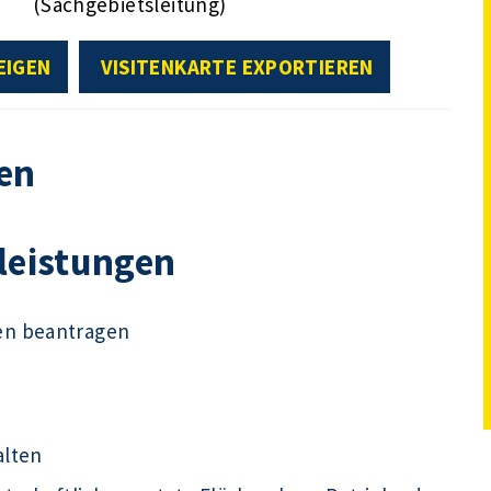
(Sachgebietsleitung)
EIGEN
VISITENKARTE EXPORTIEREN
en
tleistungen
en beantragen
alten